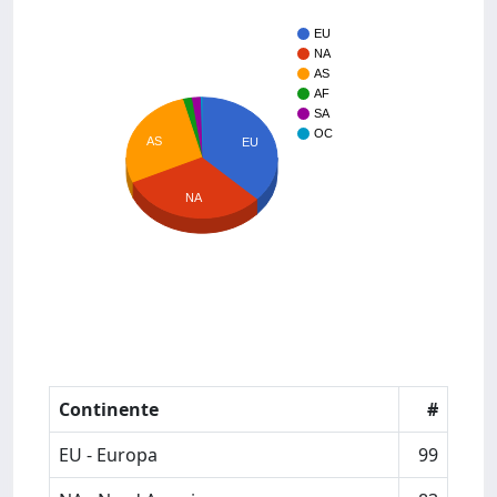
EU
NA
AS
AF
SA
OC
AS
EU
NA
Continente
#
EU - Europa
99