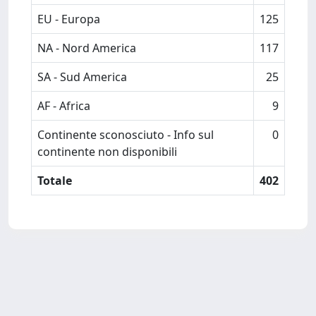
EU - Europa
125
NA - Nord America
117
SA - Sud America
25
AF - Africa
9
Continente sconosciuto - Info sul
0
continente non disponibili
Totale
402
Powered by
IRIS
-
about IRIS
-
Utilizzo dei cookie
Copyright © 2026