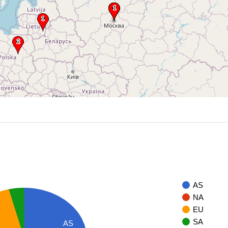
AS
NA
EU
SA
AS