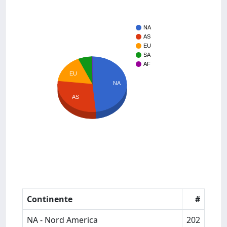
NA
AS
EU
SA
AF
EU
NA
AS
Continente
#
NA - Nord America
202