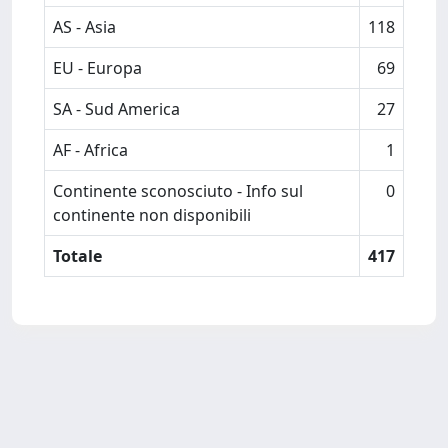
AS - Asia
118
EU - Europa
69
SA - Sud America
27
AF - Africa
1
Continente sconosciuto - Info sul
0
continente non disponibili
Totale
417
Powered by
IRIS
-
about IRIS
-
Utilizzo dei cookie
Copyright © 2026