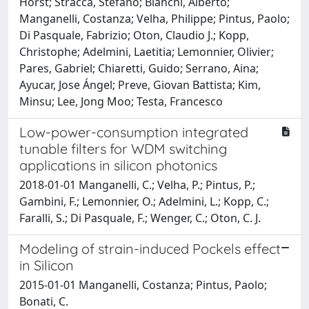
Horst; Stracca, Stefano; Bianchi, Alberto;
Manganelli, Costanza; Velha, Philippe; Pintus, Paolo;
Di Pasquale, Fabrizio; Oton, Claudio J.; Kopp,
Christophe; Adelmini, Laetitia; Lemonnier, Olivier;
Pares, Gabriel; Chiaretti, Guido; Serrano, Aina;
Ayucar, Jose Ángel; Preve, Giovan Battista; Kim,
Minsu; Lee, Jong Moo; Testa, Francesco
Low-power-consumption integrated
tunable filters for WDM switching
applications in silicon photonics
2018-01-01 Manganelli, C.; Velha, P.; Pintus, P.;
Gambini, F.; Lemonnier, O.; Adelmini, L.; Kopp, C.;
Faralli, S.; Di Pasquale, F.; Wenger, C.; Oton, C. J.
Modeling of strain-induced Pockels effect
in Silicon
2015-01-01 Manganelli, Costanza; Pintus, Paolo;
Bonati, C.