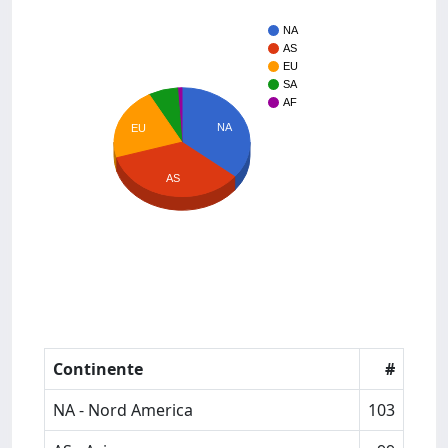
NA
AS
EU
SA
AF
NA
EU
AS
Continente
#
NA - Nord America
103