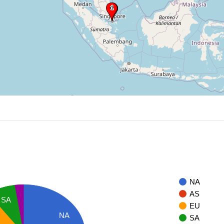
NA
AS
SA
EU
NA
SA