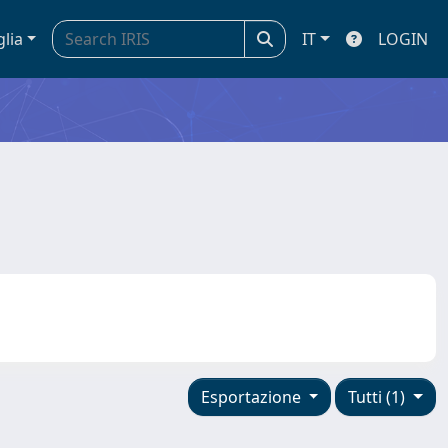
glia
IT
LOGIN
Esportazione
Tutti (1)