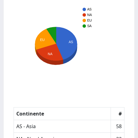
AS
NA
EU
SA
EU
AS
NA
Continente
#
AS - Asia
58