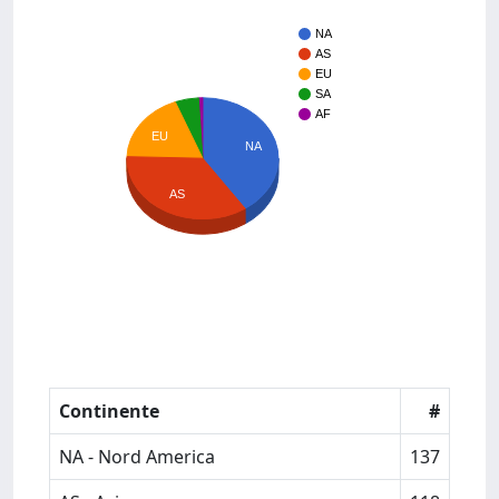
NA
AS
EU
SA
AF
EU
NA
AS
Continente
#
NA - Nord America
137