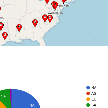
NA
AS
SA
EU
SA
NA