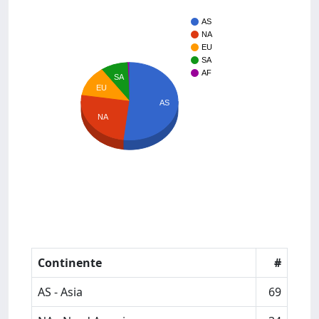
AS
NA
EU
SA
AF
SA
EU
AS
NA
Continente
#
AS - Asia
69