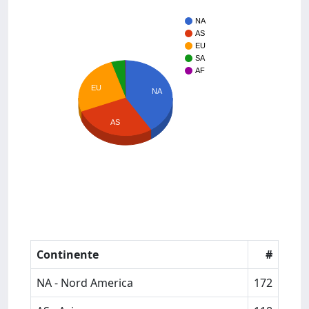
NA
AS
EU
SA
AF
EU
NA
AS
Continente
#
NA - Nord America
172