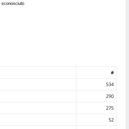
e sconosciuto
#
534
290
275
52