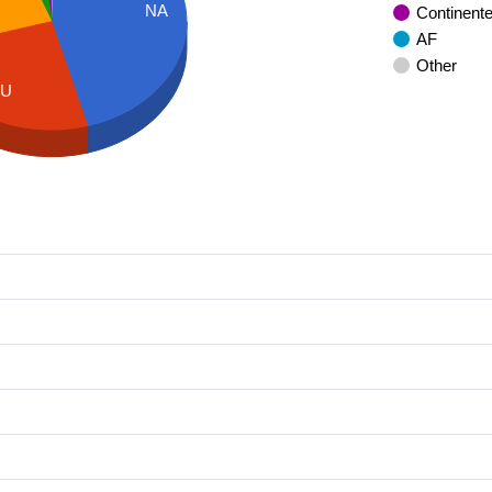
NA
Continent
AF
Other
EU