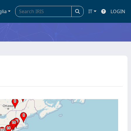
glia
IT
LOGIN