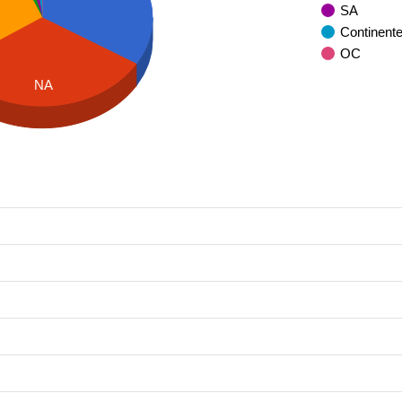
SA
Continent
OC
NA