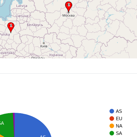
AS
EU
SA
NA
SA