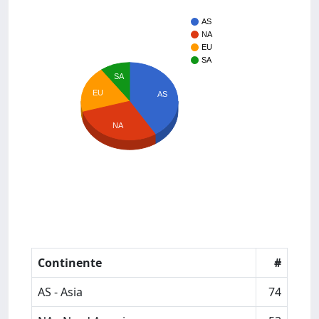
AS
NA
EU
SA
SA
EU
AS
NA
Continente
#
AS - Asia
74