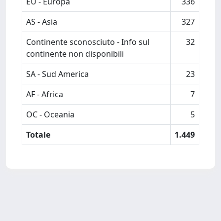
EU - Europa
336
AS - Asia
327
Continente sconosciuto - Info sul
32
continente non disponibili
SA - Sud America
23
AF - Africa
7
OC - Oceania
5
Totale
1.449
Powered by
IRIS
-
about IRIS
-