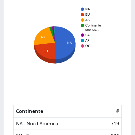
NA
EU
AS
Continente
sconos…
SA
AS
AF
NA
OC
EU
Continente
#
NA - Nord America
719