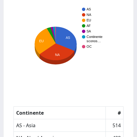
AS
NA
EU
AF
SA
Continente
AS
EU
sconos…
OC
NA
Continente
#
AS - Asia
514