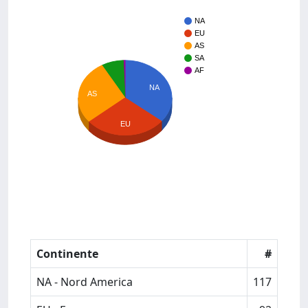
NA
EU
AS
SA
AF
NA
AS
EU
Continente
#
NA - Nord America
117