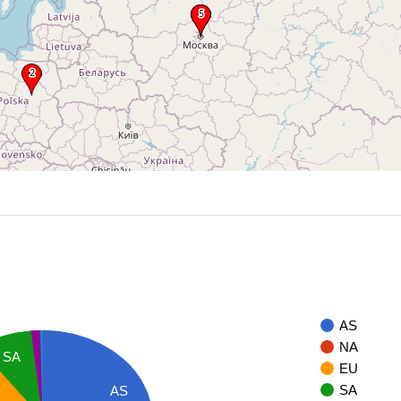
AS
NA
SA
EU
SA
AS