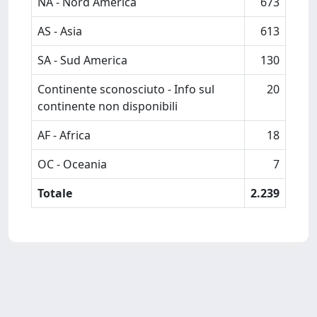
NA - Nord America
673
AS - Asia
613
SA - Sud America
130
Continente sconosciuto - Info sul
20
continente non disponibili
AF - Africa
18
OC - Oceania
7
Totale
2.239
Powered by
IRIS
-
about IRIS
-