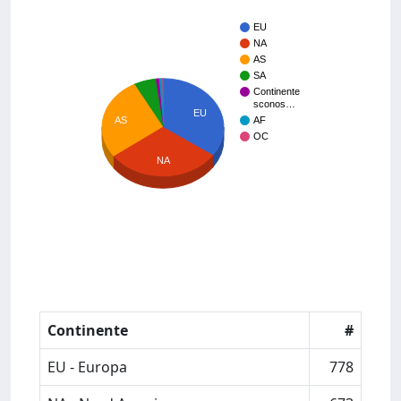
EU
NA
AS
SA
Continente
sconos…
EU
AS
AF
OC
NA
Continente
#
EU - Europa
778