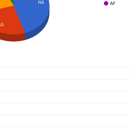
NA
AF
AS