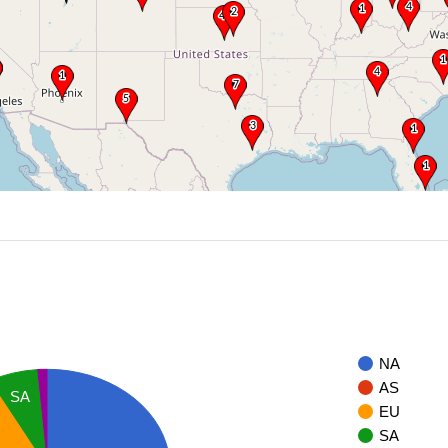
NA
AS
SA
EU
SA