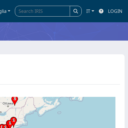
glia
IT
LOGIN