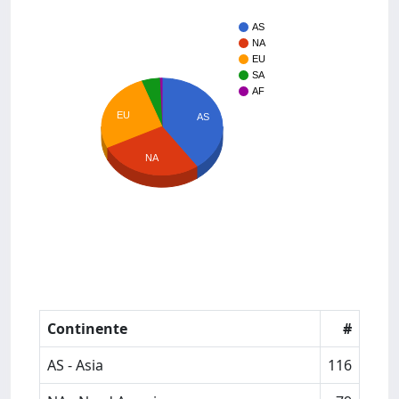
AS
NA
EU
SA
AF
EU
AS
NA
Continente
#
AS - Asia
116