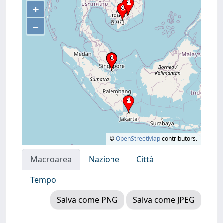
+
–
©
OpenStreetMap
contributors.
Macroarea
Nazione
Città
Tempo
Salva come PNG
Salva come JPEG