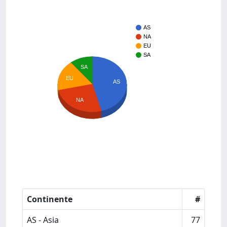
AS
NA
EU
SA
SA
EU
AS
NA
Continente
#
AS - Asia
77