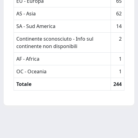
EU - Europa
65
AS - Asia
62
SA - Sud America
14
Continente sconosciuto - Info sul
2
continente non disponibili
AF - Africa
1
OC - Oceania
1
Totale
244
Powered by
IRIS
-
about IRIS
-