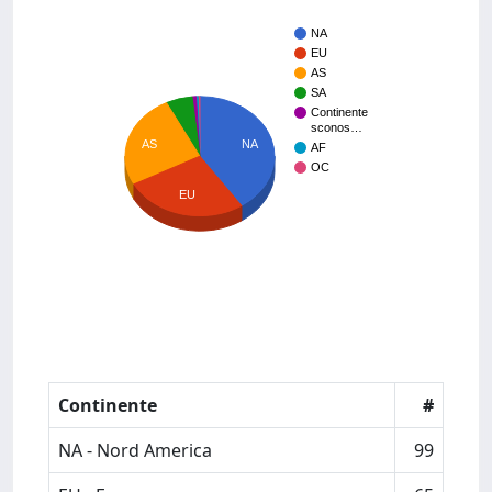
NA
EU
AS
SA
Continente
sconos…
AS
NA
AF
OC
EU
Continente
#
NA - Nord America
99