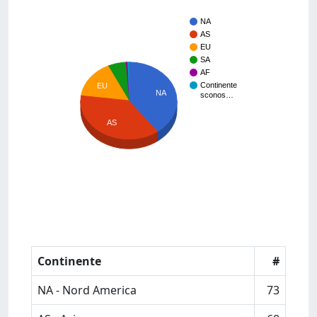
NA
AS
EU
SA
AF
Continente
EU
NA
sconos…
AS
Continente
#
NA - Nord America
73