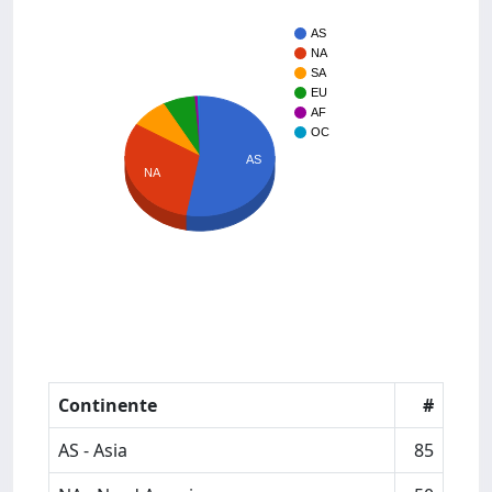
AS
NA
SA
EU
AF
OC
AS
NA
Continente
#
AS - Asia
85