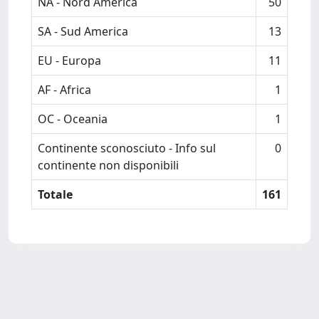
NA - Nord America
50
SA - Sud America
13
EU - Europa
11
AF - Africa
1
OC - Oceania
1
Continente sconosciuto - Info sul
0
continente non disponibili
Totale
161
Powered by
IRIS
-
about IRIS
-