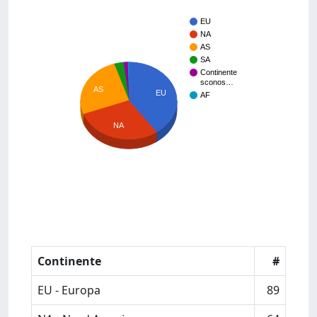
EU
NA
AS
SA
Continente
sconos…
AS
EU
AF
NA
Continente
#
EU - Europa
89