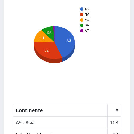
AS
NA
EU
SA
AF
SA
EU
AS
NA
Continente
#
AS - Asia
103