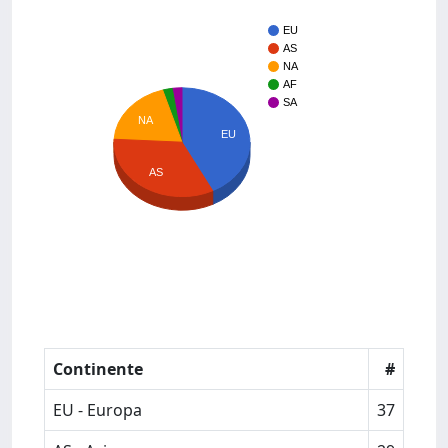
EU
AS
NA
AF
SA
NA
EU
AS
Continente
#
EU - Europa
37