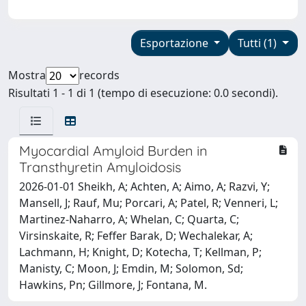
Esportazione
Tutti (1)
Mostra
records
Risultati 1 - 1 di 1 (tempo di esecuzione: 0.0 secondi).
Myocardial Amyloid Burden in
Transthyretin Amyloidosis
2026-01-01 Sheikh, A; Achten, A; Aimo, A; Razvi, Y;
Mansell, J; Rauf, Mu; Porcari, A; Patel, R; Venneri, L;
Martinez-Naharro, A; Whelan, C; Quarta, C;
Virsinskaite, R; Feffer Barak, D; Wechalekar, A;
Lachmann, H; Knight, D; Kotecha, T; Kellman, P;
Manisty, C; Moon, J; Emdin, M; Solomon, Sd;
Hawkins, Pn; Gillmore, J; Fontana, M.