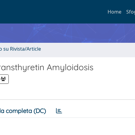
Home
Sfo
o su Rivista/Article
ansthyretin Amyloidosis
a completa (DC)