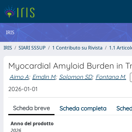
IRIS
IRIS
SIARI SSSUP
1 Contributo su Rivista
1.1 Articol
Myocardial Amyloid Burden in Tr
Aimo A
;
Emdin M
;
Solomon SD
;
Fontana M.
2026-01-01
Scheda breve
Scheda completa
Sched
Anno del prodotto
2026