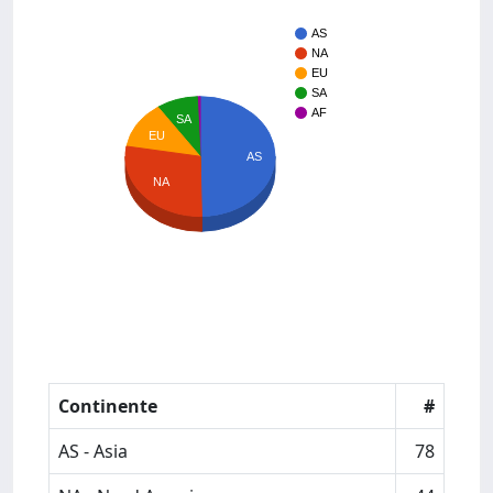
AS
NA
EU
SA
AF
SA
EU
AS
NA
Continente
#
AS - Asia
78