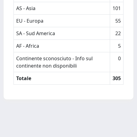
AS - Asia
101
EU - Europa
55
SA - Sud America
22
AF - Africa
5
Continente sconosciuto - Info sul
0
continente non disponibili
Totale
305
Powered by
IRIS
-
about IRIS
-
Utilizzo dei cookie
Copyright © 2026