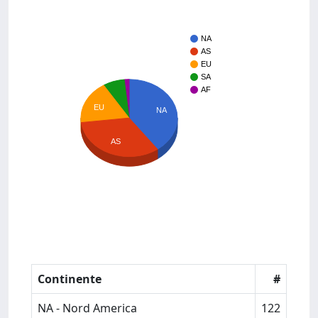
NA
AS
EU
SA
AF
EU
NA
AS
Continente
#
NA - Nord America
122