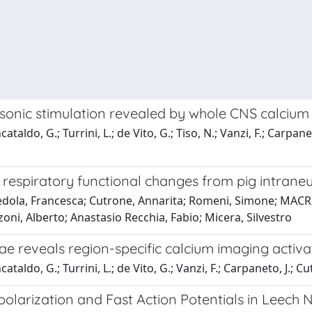
rasonic stimulation revealed by whole CNS calciu
aldo, G.; Turrini, L.; de Vito, G.; Tiso, N.; Vanzi, F.; Carpanet
respiratory functional changes from pig intraneu
dola, Francesca; Cutrone, Annarita; Romeni, Simone; MACRI'
oni, Alberto; Anastasio Recchia, Fabio; Micera, Silvestro
vae reveals region-specific calcium imaging activa
taldo, G.; Turrini, L.; de Vito, G.; Vanzi, F.; Carpaneto, J.; C
olarization and Fast Action Potentials in Leech 