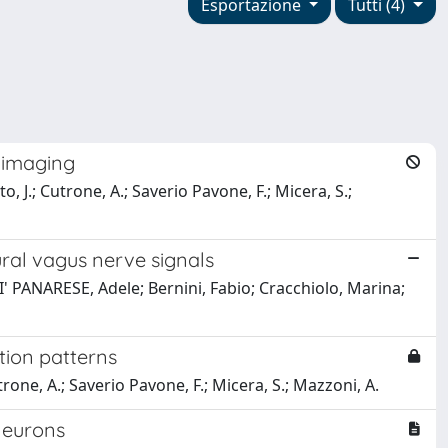
Esportazione
Tutti (4)
m imaging
o, J.; Cutrone, A.; Saverio Pavone, F.; Micera, S.;
ral vagus nerve signals
 PANARESE, Adele; Bernini, Fabio; Cracchiolo, Marina;
tion patterns
utrone, A.; Saverio Pavone, F.; Micera, S.; Mazzoni, A.
Neurons