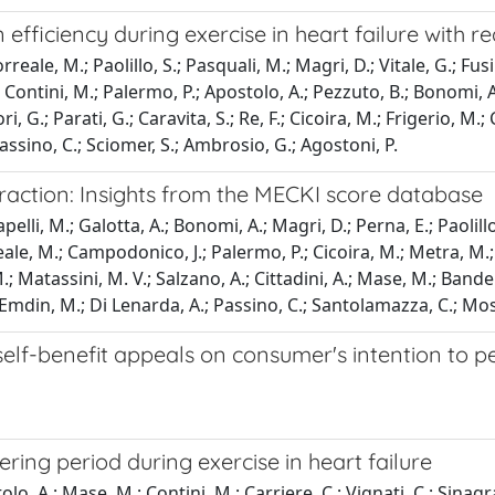
fficiency during exercise in heart failure with re
rreale, M.; Paolillo, S.; Pasquali, M.; Magri, D.; Vitale, G.; Fusi
 Contini, M.; Palermo, P.; Apostolo, A.; Pezzuto, B.; Bonomi, A.;
i, G.; Parati, G.; Caravita, S.; Re, F.; Cicoira, M.; Frigerio, M.
Passino, C.; Sciomer, S.; Ambrosio, G.; Agostoni, P.
fraction: Insights from the MECKI score database
pelli, M.; Galotta, A.; Bonomi, A.; Magri, D.; Perna, E.; Paolill
reale, M.; Campodonico, J.; Palermo, P.; Cicoira, M.; Metra, M.;
.; Matassini, M. V.; Salzano, A.; Cittadini, A.; Mase, M.; Bandera,
 Emdin, M.; Di Lenarda, A.; Passino, C.; Santolamazza, C.; Moscu
self-benefit appeals on consumer's intention to 
ring period during exercise in heart failure
o, A.; Mase, M.; Contini, M.; Carriere, C.; Vignati, C.; Sinagr