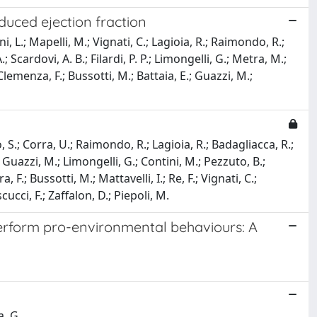
duced ejection fraction
ni, L.; Mapelli, M.; Vignati, C.; Lagioia, R.; Raimondo, R.;
 Scardovi, A. B.; Filardi, P. P.; Limongelli, G.; Metra, M.;
; Clemenza, F.; Bussotti, M.; Battaia, E.; Guazzi, M.;
o, S.; Corra, U.; Raimondo, R.; Lagioia, R.; Badagliacca, R.;
 Guazzi, M.; Limongelli, G.; Contini, M.; Pezzuto, B.;
 F.; Bussotti, M.; Mattavelli, I.; Re, F.; Vignati, C.;
cci, F.; Zaffalon, D.; Piepoli, M.
perform pro-environmental behaviours: A
a, G.