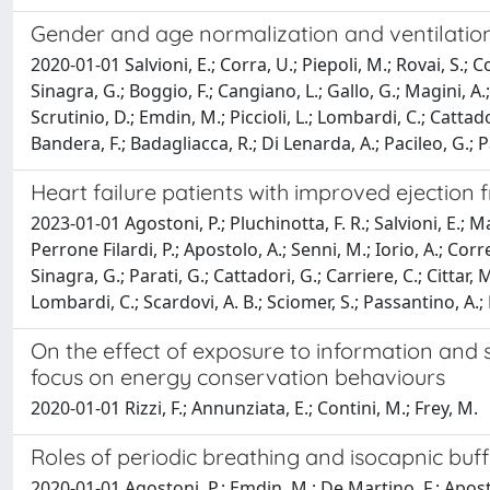
Gender and age normalization and ventilation e
2020-01-01 Salvioni, E.; Corra, U.; Piepoli, M.; Rovai, S.; Co
Sinagra, G.; Boggio, F.; Cangiano, L.; Gallo, G.; Magini, A.;
Scrutinio, D.; Emdin, M.; Piccioli, L.; Lombardi, C.; Cattador
Bandera, F.; Badagliacca, R.; Di Lenarda, A.; Pacileo, G.; 
Heart failure patients with improved ejection 
2023-01-01 Agostoni, P.; Pluchinotta, F. R.; Salvioni, E.; Ma
Perrone Filardi, P.; Apostolo, A.; Senni, M.; Iorio, A.; Cor
Sinagra, G.; Parati, G.; Cattadori, G.; Carriere, C.; Cittar, M
Lombardi, C.; Scardovi, A. B.; Sciomer, S.; Passantino, A.;
On the effect of exposure to information and 
focus on energy conservation behaviours
2020-01-01 Rizzi, F.; Annunziata, E.; Contini, M.; Frey, M.
Roles of periodic breathing and isocapnic buffe
2020-01-01 Agostoni, P.; Emdin, M.; De Martino, F.; Apostol