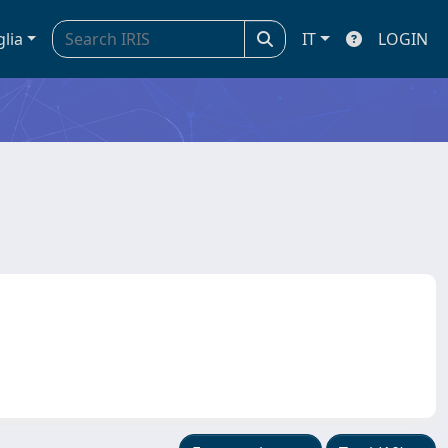
glia
IT
LOGIN