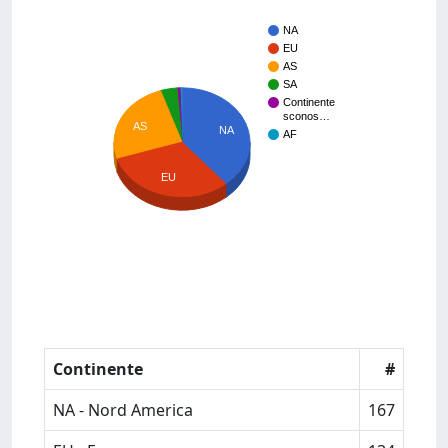
NA
EU
AS
SA
Continente
sconos…
AS
NA
AF
EU
Continente
#
NA - Nord America
167