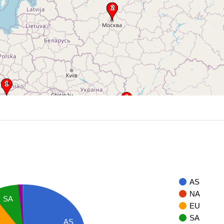
AS
NA
SA
EU
SA
AS