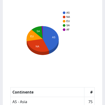
AS
NA
EU
SA
AF
SA
EU
AS
NA
Continente
#
AS - Asia
75