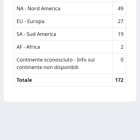
NA - Nord America
49
EU - Europa
27
SA - Sud America
19
AF - Africa
2
Continente sconosciuto - Info sul
0
continente non disponibili
Totale
172
Powered by
IRIS
-
about IRIS
-
Utilizzo dei cookie
Copyright © 2026