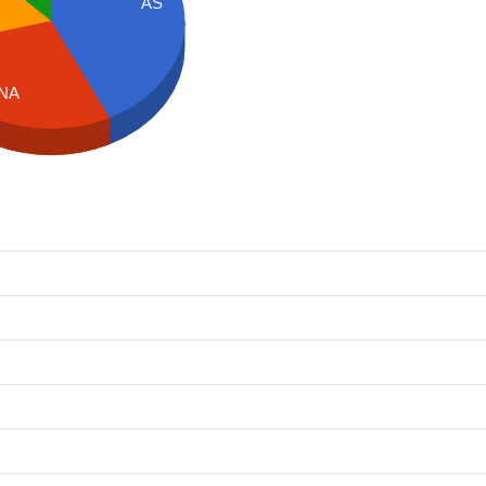
AS
NA