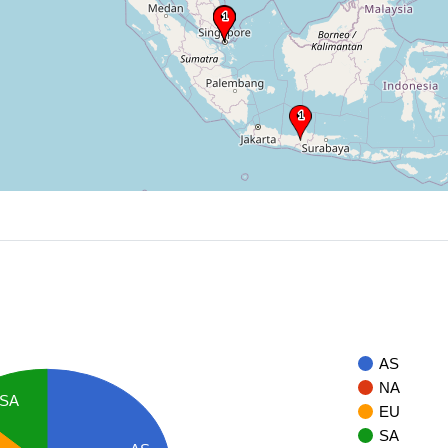
AS
NA
SA
EU
SA