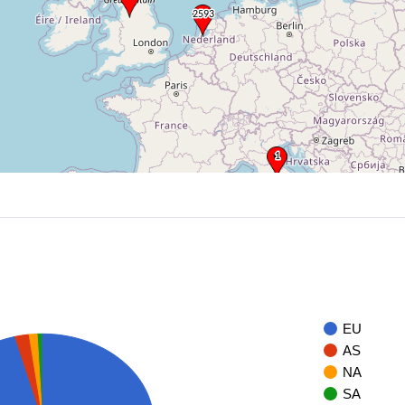
EU
AS
NA
SA