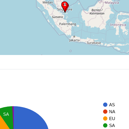
AS
NA
SA
EU
SA