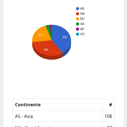
AS
NA
EU
SA
AF
OC
EU
AS
NA
Continente
#
AS - Asia
108