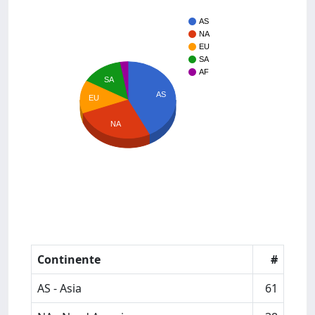
AS
NA
EU
SA
AF
SA
AS
EU
NA
Continente
#
AS - Asia
61