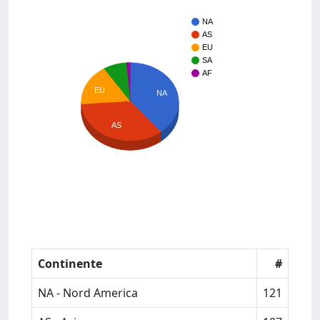
NA
AS
EU
SA
AF
EU
NA
AS
Continente
#
NA - Nord America
121