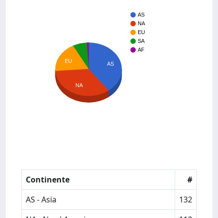
AS
NA
EU
SA
AF
EU
AS
NA
Continente
#
AS - Asia
132