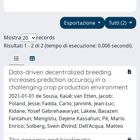
Esportazione
Tutti (2)
Mostra
records
Risultati 1 - 2 di 2 (tempo di esecuzione: 0.006 secondi).
Data-driven decentralized breeding
increases prediction accuracy in a
challenging crop production environment
2021-01-01 de Sousa, Kauê; van Etten, Jacob;
Poland, Jesse; Fadda, Carlo; Jannink, Jean-Luc;
Kidane, Yosef Gebrehawaryat; Lakew, Basazen
Fantahun; Mengistu, Dejene Kassahun; Pè, Mario
Enrico; Solberg, Svein Øivind; Dell'Acqua, Matteo
The genomic and bioclimatic