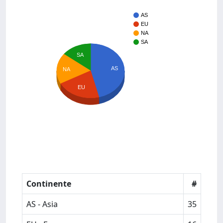
AS
EU
NA
SA
SA
AS
NA
EU
Continente
#
AS - Asia
35